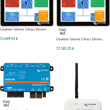
Uzaktan İzleme Cihazı Ekranı,
TÜKE
BPP900455050, Victron
NDI
Uzaktan İzleme Cihazı Ekranı,
11.669,41
₺
BPP900455070, Victron
Sepete Ekle
17.181,25
₺
Devamını oku
TÜKE
NDI