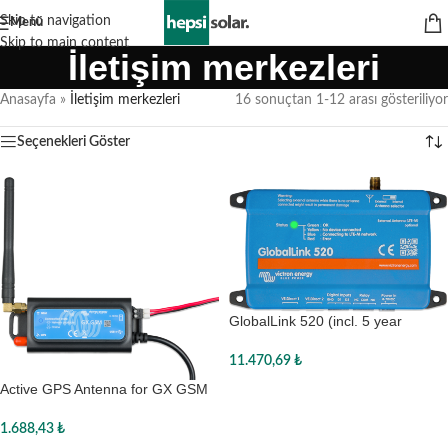
Skip to navigation
Menü
Skip to main content
İletişim merkezleri
Anasayfa
»
İletişim merkezleri
16 sonuçtan 1-12 arası gösteriliyor
Seçenekleri Göster
GlobalLink 520 (incl. 5 year
activated simcard)
11.470,69
₺
Active GPS Antenna for GX GSM
Sepete Ekle
& GX LTE
1.688,43
₺