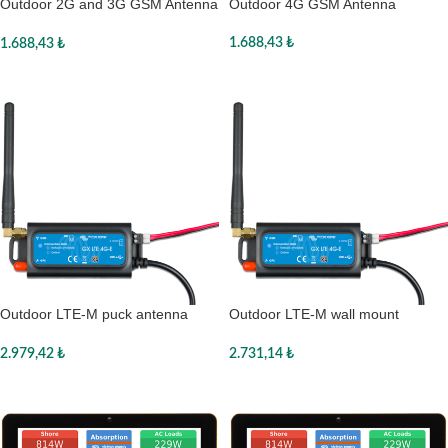
Outdoor 2G and 3G GSM Antenna
Outdoor 4G GSM Antenna
for GX GSM
1.688,43
₺
1.688,43
₺
Sepete Ekle
Sepete Ekle
Outdoor LTE-M puck antenna
Outdoor LTE-M wall mount
(with 3m cable)
antenna (with 5m cable)
2.979,42
₺
2.731,14
₺
Sepete Ekle
Sepete Ekle