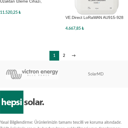
Uzaktan İzleme Cihazı,
BPP900450120, Victron
11.520,25
₺
VE.Direct LoRaWAN AU915-928
Devamını oku
module
4.667,85
₺
Sepete Ekle
1
2
→
SolarMD
Yasal Bilgilendirme: Ürünlerimizin tamamı tescilli ve koruma altındadır.