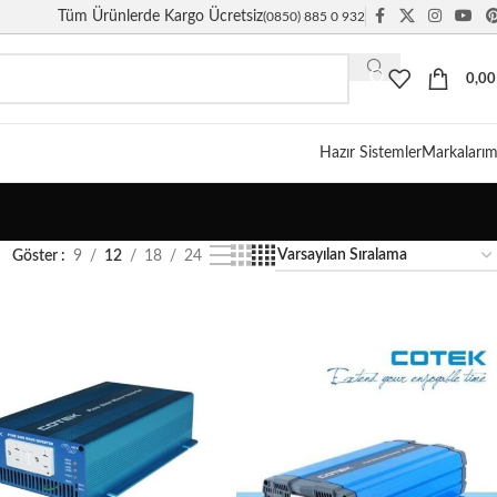
Tüm Ürünlerde Kargo Ücretsiz
(0850) 885 0 932
0,0
Hazır Sistemler
Markalarım
Göster
9
12
18
24