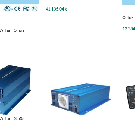
Inverter
41.135,04
₺
Cotek 
Sepete Ekle
12.38
W Tam Sinüs
Sepe
W Tam Sinüs