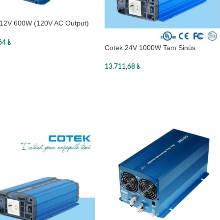
 12V 600W (120V AC Output)
nüs Inverter
,64
₺
Cotek 24V 1000W Tam Sinüs
Inverter
te Ekle
13.711,68
₺
Sepete Ekle