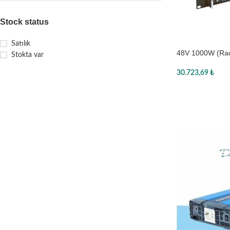
Stock status
Satılık
48V 1000W (Ra
Stokta var
Sinüs Inverter, 
30.723,69
₺
Sepete Ekle