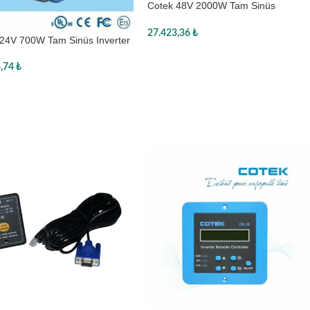
Cotek 48V 2000W Tam Sinüs
Inverter
27.423,36
₺
24V 700W Tam Sinüs Inverter
Sepete Ekle
4,74
₺
te Ekle