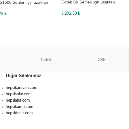
Cotek SK Serileri için uzaktan
S1500 Serileri için uzaktan
kumanda ve gösterge CR-6
da
3.292,50
₺
,73
₺
Sepete Ekle
te Ekle
Cotek
CBE
Diğer Sitelerimiz
hepsikaravan.com
hepsisolar.com
hepsialet.com
hepsikamp.com
hepsideniz.com