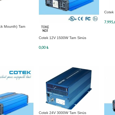
Cotek
Tam Si
7.995
ck Mounth) Tam
TÜKE
Sepe
Cotek
NDI
Cotek 12V 1500W Tam Sinüs
Inverter
0,00
₺
Devamını oku
Cotek 24V 3000W Tam Sinüs