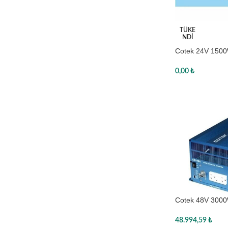
TÜKE
NDI
Cotek 24V 1500
Inverter
0,00
₺
Devamını oku
Cotek 48V 3000
Inverter
48.994,59
₺