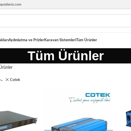
epsideniz.com
akları
Aydınlatma ve Prizler
Karavan Sistemleri
Tüm Ürünler
Tüm Ürünler
Ürünler
e
Cotek