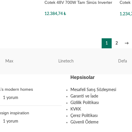
Cotek 48V 700W Tam Sinüs Inverter
Cotek 
kuman
12.384,74
₺
1.234
Sepete Ekle
Sepe
1
2
→
Max
Linetech
Defa
Hepsisolar
ta’s modern homes
Mesafeli Satış Sözleşmesi
Garanti ve İade
1
1 yorum
Gizlilik Politikası
KVKK
esign inspiration
Çerez Politikası
1
1 yorum
Güvenli Ödeme