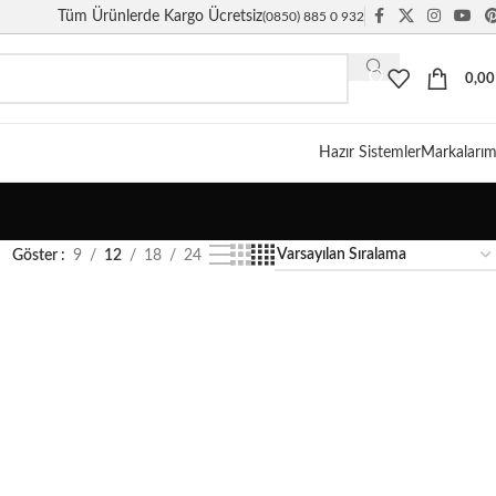
Tüm Ürünlerde Kargo Ücretsiz
(0850) 885 0 932
0,0
Hazır Sistemler
Markalarım
Göster
9
12
18
24