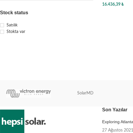
16.436,39
₺
Stock status
Sepete Ekle
Satılık
Stokta var
SolarMD
Son Yazılar
Exploring Atlan
27 Ağustos 202