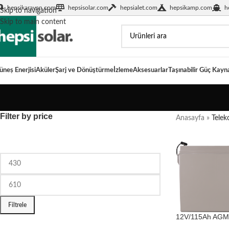
hepsikaravan.com
hepsisolar.com
hepsialet.com
hepsikamp.com
h
Skip to navigation
Skip to main content
üneṣ Enerjisi
Aküler
Şarj ve Dönüştürme
İzleme
Aksesuarlar
Taşınabilir Güç Kayn
Filter by price
Anasayfa
»
Telek
Filtrele
12V/115Ah AGM 