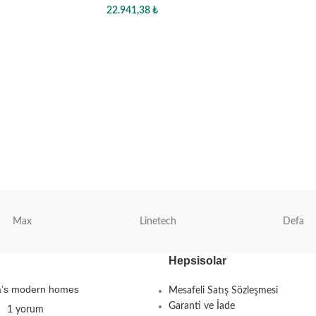
22.941,38
₺
Sepete Ekle
Max
Linetech
Defa
Hepsisolar
ta’s modern homes
Mesafeli Satış Sözleşmesi
Garanti ve İade
1
1 yorum