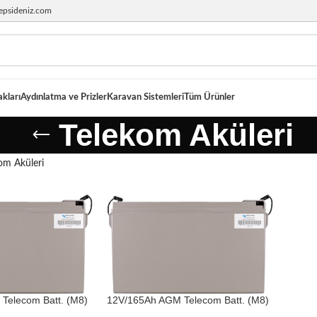
epsideniz.com
akları
Aydınlatma ve Prizler
Karavan Sistemleri
Tüm Ürünler
Telekom Aküleri
om Aküleri
Telecom Batt. (M8)
12V/165Ah AGM Telecom Batt. (M8)