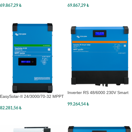
69.867,29
₺
69.867,29
₺
Sepete Ekle
Sepete Ekle
Inverter RS 48/6000 230V Smart
EasySolar-II 24/3000/70-32 MPPT
Solar
250/70 GX
99.264,54
₺
82.281,56
₺
Sepete Ekle
Sepete Ekle