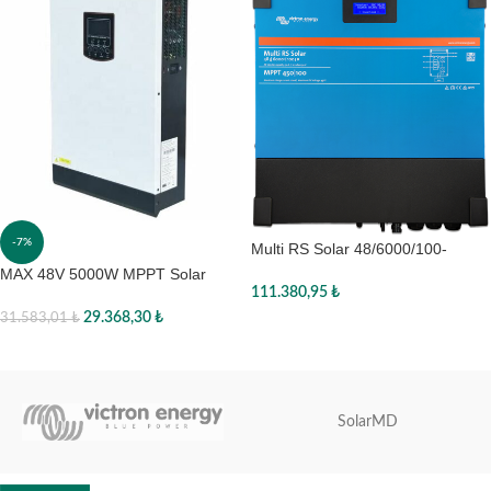
-7%
Multi RS Solar 48/6000/100-
450/100
MAX 48V 5000W MPPT Solar
111.380,95
₺
Akıllı Inverter
29.368,30
₺
31.583,01
₺
Sepete Ekle
Sepete Ekle
SolarMD