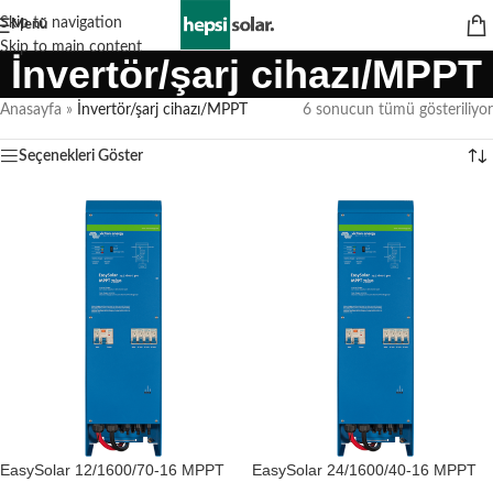
Skip to navigation
Menü
Skip to main content
İnvertör/şarj cihazı/MPPT
Anasayfa
»
İnvertör/şarj cihazı/MPPT
6 sonucun tümü gösteriliyor
Seçenekleri Göster
EasySolar 12/1600/70-16 MPPT
EasySolar 24/1600/40-16 MPPT
100/50
100/50