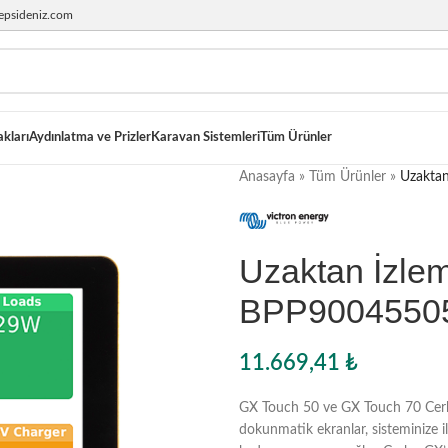
epsideniz.com
akları
Aydınlatma ve Prizler
Karavan Sistemleri
Tüm Ürünler
Anasayfa
»
Tüm Ürünler
»
Uzaktan
Uzaktan İzlem
BPP900455050
11.669,41
₺
GX Touch 50 ve GX Touch 70 Cerbo 
dokunmatik ekranlar, sisteminize i