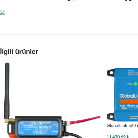
İlgili ürünler
GlobalLink 520 (
11.470,69
₺