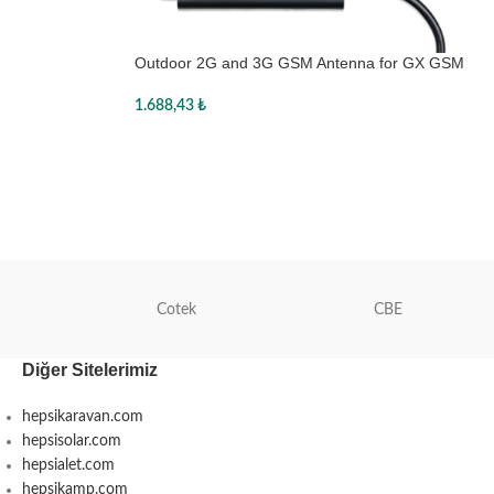
Outdoor 2G and 3G GSM Antenna for GX GSM
1.688,43
₺
Sepete Ekle
Cotek
CBE
Diğer Sitelerimiz
hepsikaravan.com
hepsisolar.com
hepsialet.com
hepsikamp.com