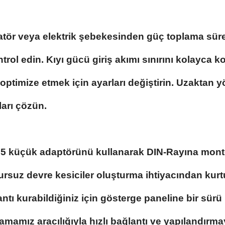
atör veya elektrik şebekesinden güç toplama sür
rol edin. Kıyı gücü giriş akımı sınırını kolayca ko
ptimize etmek için ayarları değiştirin. Uzaktan yö
ları çözün.
5 küçük adaptörünü kullanarak DIN-Rayına monte ed
ursuz devre kesiciler oluşturma ihtiyacından kur
antı kurabildiğiniz için gösterge paneline bir sü
mamız aracılığıyla hızlı bağlantı ve yapılandırma