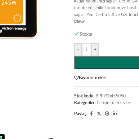
kadar yapmanızı sağlar. Cerbo GX’e
monte edilebilir kurulum ve basit 
sağlar. Yeni Cerbo GX ve GX Touch
izleyin.
Stokta
-
+
Favorilere ekle
Stok kodu:
BPP900455050
Kategoriler:
İletişim merkezleri
Paylaş: