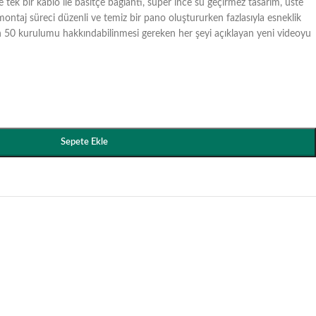
 tek bir kablo ile basitçe bağlantı, süper ince su geçirmez tasarım, üste
montaj süreci düzenli ve temiz bir pano oluştururken fazlasıyla esneklik
 50 kurulumu hakkındabilinmesi gereken her şeyi açıklayan yeni videoyu
Sepete Ekle