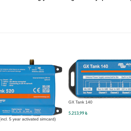
GX Tank 140
5.213,99
₺
incl. 5 year activated simcard)
Sepete Ekle