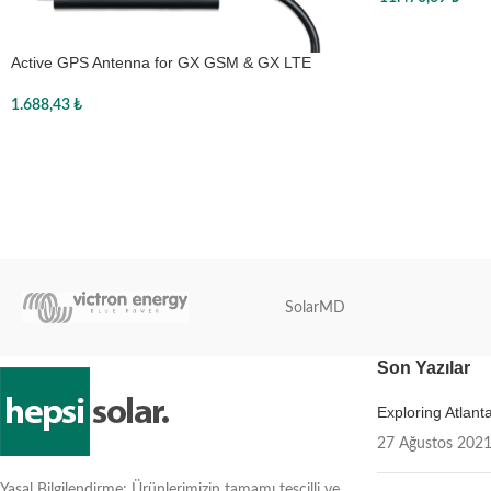
Sepete Ekle
Active GPS Antenna for GX GSM & GX LTE
1.688,43
₺
Sepete Ekle
SolarMD
Son Yazılar
Exploring Atlan
27 Ağustos 202
Yasal Bilgilendirme: Ürünlerimizin tamamı tescilli ve