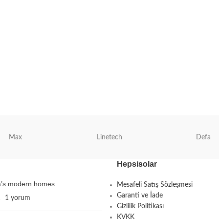
Max
Linetech
Defa
Hepsisolar
ta’s modern homes
Mesafeli Satış Sözleşmesi
Garanti ve İade
1
1 yorum
Gizlilik Politikası
KVKK