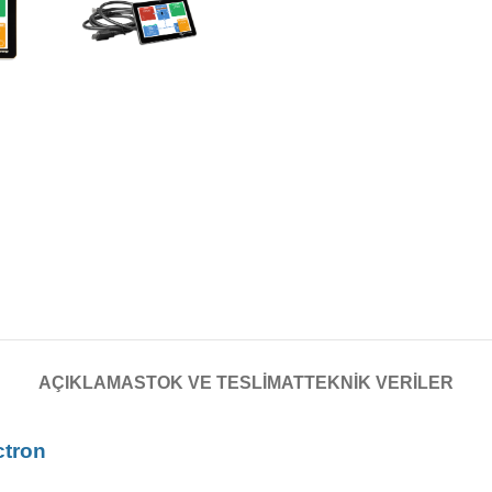
AÇIKLAMA
STOK VE TESLIMAT
TEKNIK VERILER
ctron