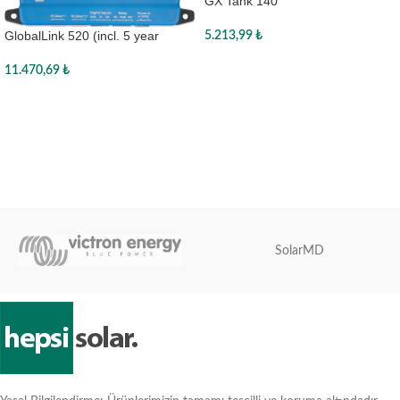
GX Tank 140
GlobalLink 520 (incl. 5 year
5.213,99
₺
activated simcard)
Sepete Ekle
11.470,69
₺
Sepete Ekle
SolarMD