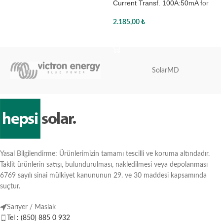
Current Transf. 100A:50mA for
MultiPlus-II (5m) Wire-end
2.185,00
₺
Sepete Ekle
SolarMD
Yasal Bilgilendirme: Ürünlerimizin tamamı tescilli ve koruma altındadır.
Taklit ürünlerin satışı, bulundurulması, nakledilmesi veya depolanması
6769 sayılı sinai mülkiyet kanununun 29. ve 30 maddesi kapsamında
suçtur.
Sarıyer / Maslak
Tel : (850) 885 0 932