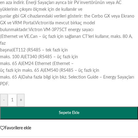
en aza indirir. Enerji Sayaçları ayrıca bir PV invertörünün veya AC
yüklerinin çıkışını ölçmek için de kullanılır ve
şunlar gibi GX cihazlarındaki verileri gösterir: the Cerbo GX veya Ekrano
GX ve VRM Portal.Victron’da mevcut birkaç model
bulunmaktadır:Victron VM-3P75CT energy sayacı
(Ethernet ve VE.Can – üç fazlı için sağlanan CT’leri kullanır, maks. 80 A,
faz
başına)ET112 (RS485 – tek fazlı için
maks. 100 A)ET340 (RS485 – üç fazlı için
maks. 65 A)EM24 Ethernet (Ethernet –
üç fazlı için maks. 65 A)EM540 (RS485 – üç fazlı için
maks. 65 A)Daha fazla bilgi için bkz. Selection Guide – Energy Sayaçları
PDF.
-
+
Sepete Ekle
Favorilere ekle