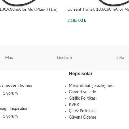
 100A:50mA for MultiPlus-II (1m)
Current Transf. 100A:50mA for Mul
Wire-end
2.185,00
₺
Sepete Ekle
Max
Linetech
Defa
Hepsisolar
ta’s modern homes
Mesafeli Satış Sözleşmesi
Garanti ve İade
1
1 yorum
Gizlilik Politikası
KVKK
esign inspiration
Çerez Politikası
1
1 yorum
Güvenli Ödeme