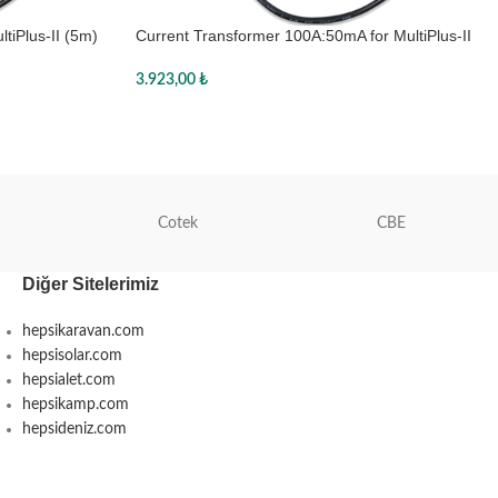
tiPlus-II (5m)
Current Transformer 100A:50mA for MultiPlus-II
(20 m)
3.923,00
₺
Sepete Ekle
Cotek
CBE
Diğer Sitelerimiz
hepsikaravan.com
hepsisolar.com
hepsialet.com
hepsikamp.com
hepsideniz.com