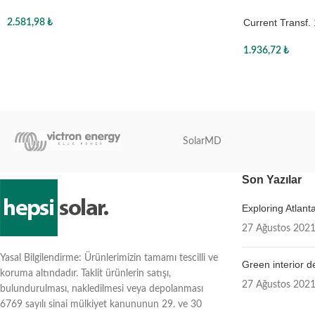
Current Transf.
2.581,98
₺
Wire-end
Sepete Ekle
1.936,72
₺
Sepete Ekle
SolarMD
Son Yazılar
Exploring Atlan
27 Ağustos 202
Yasal Bilgilendirme: Ürünlerimizin tamamı tescilli ve
Green interior d
koruma altındadır. Taklit ürünlerin satışı,
27 Ağustos 202
bulundurulması, nakledilmesi veya depolanması
6769 sayılı sinai mülkiyet kanununun 29. ve 30