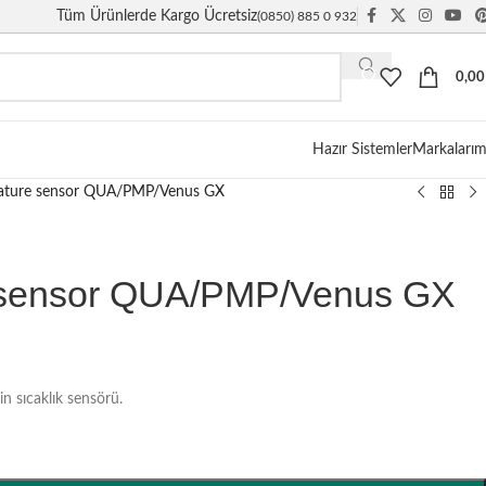
Tüm Ürünlerde Kargo Ücretsiz
(0850) 885 0 932
0,0
Hazır Sistemler
Markalarım
ature sensor QUA/PMP/Venus GX
 sensor QUA/PMP/Venus GX
n sıcaklık sensörü.