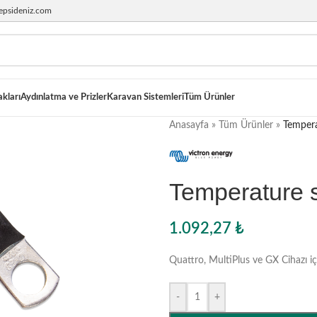
epsideniz.com
akları
Aydınlatma ve Prizler
Karavan Sistemleri
Tüm Ürünler
Anasayfa
»
Tüm Ürünler
»
Temper
Temperature
1.092,27
₺
Quattro, MultiPlus ve GX Cihazı içi
-
+