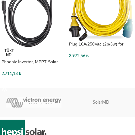
Plug 16A/250Vac (2p/3w) for
Power Inlet 16A
TÜKE
NDI
3.972,56
₺
Phoenix İnverter, MPPT Solar
Sepete Ekle
Şarj Cihazı Bluetooth Aksesuarı,
ASS030536011, Victron
2.711,13
₺
Devamını oku
SolarMD