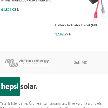
Anti-islanding box 63A single and
three phase
61.823,03
₺
Sepete Ekle
Battery Indicator Panel (M8
eyelet / 30A ATO fuse)
1.142,29
₺
Sepete Ekle
SolarMD
Yasal Bilgilendirme: Ürünlerimizin tamamı tescilli ve koruma altındadır.