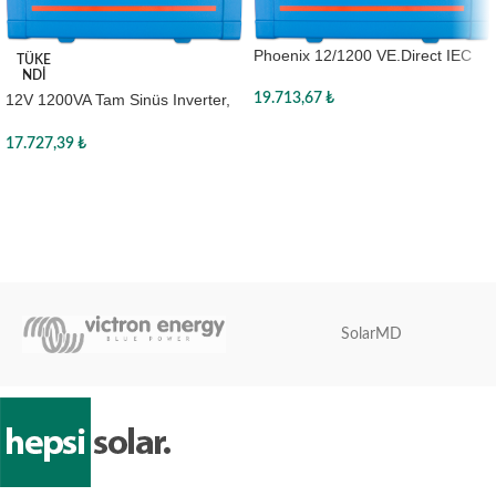
Phoenix 12/1200 VE.Direct IEC
TÜKE
NDI
12V 1200VA Tam Sinüs Inverter,
19.713,67
₺
PIN122121200, Victron
Sepete Ekle
17.727,39
₺
Devamını oku
SolarMD