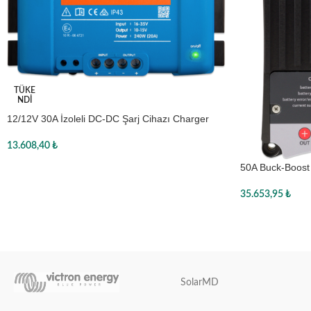
TÜKE
NDI
12/12V 30A İzoleli DC-DC Şarj Cihazı Charger
Bluetooth Özellikli, ORI121236120, Victron
13.608,40
₺
50A Buck-Boost
Devamını oku
35.653,95
₺
Sepete Ekle
SolarMD