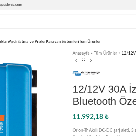
epsideniz.com
akları
Aydınlatma ve Prizler
Karavan Sistemleri
Tüm Ürünler
Anasayfa
»
Tüm Ürünler
»
12/12V 
12/12V 30A İ
Bluetooth Öze
11.992,18
₺
Orion-Tr Akıllı DC-DC şarj aleti, 3