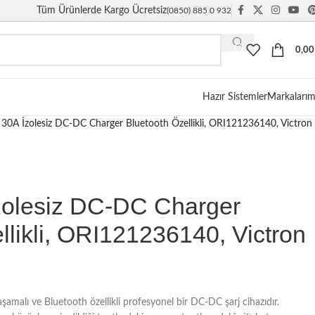
Tüm Ürünlerde Kargo Ücretsiz
(0850) 885 0 932
0,0
Hazır Sistemler
Markalarım
30A İzolesiz DC-DC Charger Bluetooth Özellikli, ORI121236140, Victron
zolesiz DC-DC Charger
llikli, ORI121236140, Victron
 aşamalı ve Bluetooth özellikli profesyonel bir DC-DC şarj cihazıdır.