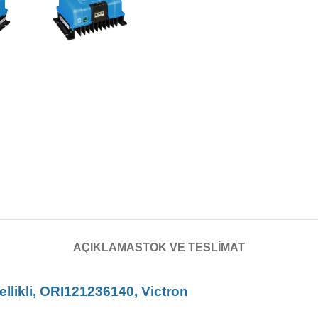
AÇIKLAMA
STOK VE TESLIMAT
llikli, ORI121236140, Victron