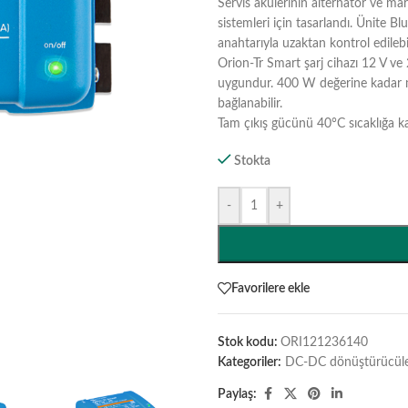
Servis akülerinin alternatör ve marş
sistemleri için tasarlandı. Ünite B
anahtarıyla uzaktan kontrol edilebil
Orion-Tr Smart şarj cihazı 12 V ve 
uygundur. 400 W değerine kadar mod
bağlanabilir.
Tam çıkış gücünü 40°C sıcaklığa kad
Stokta
-
+
Favorilere ekle
Stok kodu:
ORI121236140
Kategoriler:
DC-DC dönüştürücüler 
Paylaş: