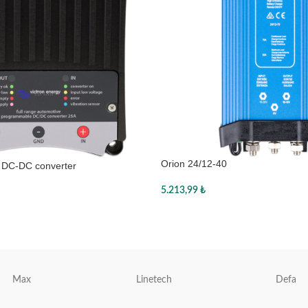
Orion 24/12-40
 DC-DC converter
5.213,99
₺
Sepete Ekle
Max
Linetech
Defa