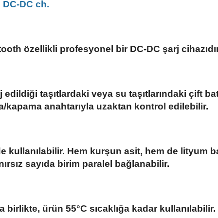
d DC-DC ch.
tooth özellikli profesyonel bir DC-DC şarj cihazıdır
edildiği taşıtlardaki veya su taşıtlarındaki çift ba
a/kapama anahtarıyla uzaktan kontrol edilebilir.
de kullanılabilir. Hem kurşun asit, hem de lityum
ırsız sayıda birim paralel bağlanabilir.
irlikte, ürün 55°C sıcaklığa kadar kullanılabilir.