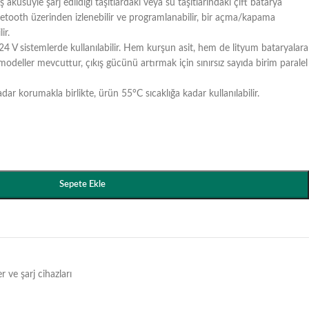
 aküsüyle şarj edildiği taşıtlardaki veya su taşıtlarındaki çift batarya
luetooth üzerinden izlenebilir ve programlanabilir, bir açma/kapama
ir.
24 V sistemlerde kullanılabilir. Hem kurşun asit, hem de lityum bataryalara
eller mevcuttur, çıkış gücünü artırmak için sınırsız sayıda birim paralel
ar korumakla birlikte, ürün 55°C sıcaklığa kadar kullanılabilir.
Sepete Ekle
ve şarj cihazları