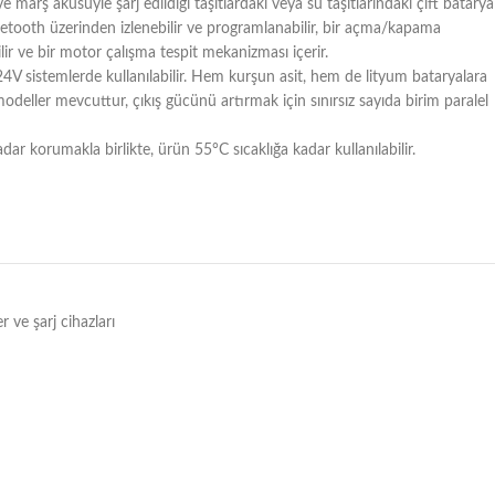
 ve marş aküsüyle şarj edildiği taşıtlardaki veya su taşıtlarındaki çift batarya
luetooth üzerinden izlenebilir ve programlanabilir, bir açma/kapama
lir ve bir motor çalışma tespit mekanizması içerir.
24V sistemlerde kullanılabilir. Hem kurşun asit, hem de lityum bataryalara
ller mevcuttur, çıkış gücünü artırmak için sınırsız sayıda birim paralel
ar korumakla birlikte, ürün 55°C sıcaklığa kadar kullanılabilir.
ve şarj cihazları