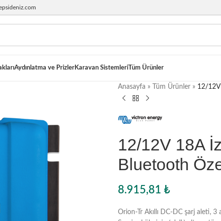
epsideniz.com
akları
Aydınlatma ve Prizler
Karavan Sistemleri
Tüm Ürünler
Anasayfa
»
Tüm Ürünler
»
12/12V 
12/12V 18A İ
Bluetooth Öze
8.915,81
₺
Orion-Tr Akıllı DC-DC şarj aleti, 3