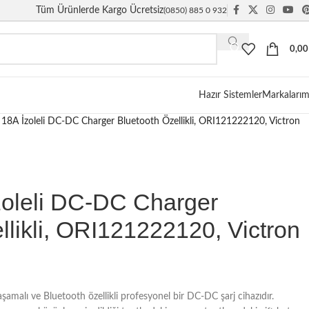
Tüm Ürünlerde Kargo Ücretsiz
(0850) 885 0 932
0,0
Hazır Sistemler
Markalarım
18A İzoleli DC-DC Charger Bluetooth Özellikli, ORI121222120, Victron
zoleli DC-DC Charger
llikli, ORI121222120, Victron
 aşamalı ve Bluetooth özellikli profesyonel bir DC-DC şarj cihazıdır.