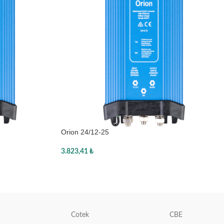
Orion 24/12-25
3.823,41
₺
Sepete Ekle
Cotek
CBE