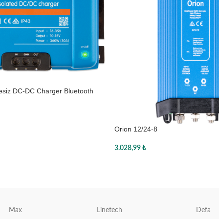
lesiz DC-DC Charger Bluetooth
21236140, Victron
Orion 12/24-8
3.028,99
₺
Sepete Ekle
Max
Linetech
Defa