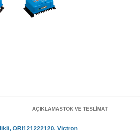
AÇIKLAMA
STOK VE TESLIMAT
likli, ORI121222120, Victron