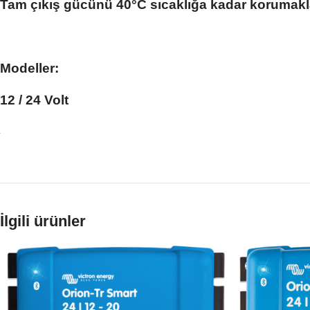
Tam çıkış gücünü 40°C sıcaklığa kadar korumakla b
Modeller:
12 / 24 Volt
İlgili ürünler