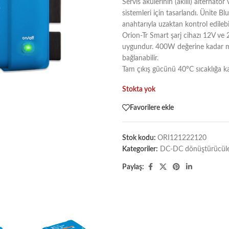
Servis akülerinin (akıllı) alternatör
sistemleri için tasarlandı. Ünite B
anahtarıyla uzaktan kontrol edilebi
Orion-Tr Smart şarj cihazı 12V ve 
uygundur. 400W değerine kadar mode
bağlanabilir.
Tam çıkış gücünü 40°C sıcaklığa kad
Stokta yok
Favorilere ekle
Stok kodu:
ORI121222120
Kategoriler:
DC-DC dönüştürücüler 
Paylaş: