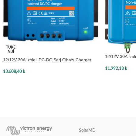
TÜKE
NDI
12/12V 30A İzo
12/12V 30A İzoleli DC-DC Şarj Cihazı Charger
Özellikli, ORI1
Bluetooth Özellikli, ORI121236120, Victron
11.992,18
₺
13.608,40
₺
Sepete Ekle
Devamını oku
SolarMD