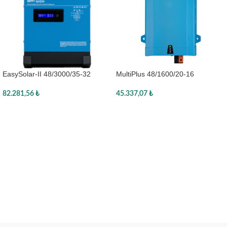
EasySolar-II 48/3000/35-32
MultiPlus 48/1600/20-16
MPPT 250/70 GX
45.337,07
₺
82.281,56
₺
Sepete Ekle
Sepete Ekle