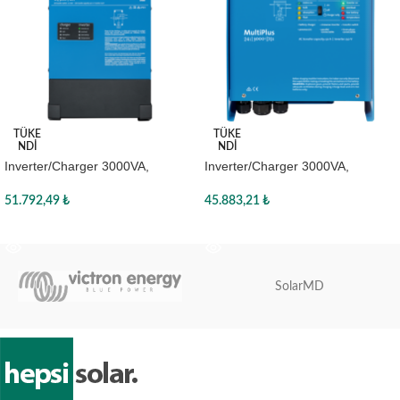
TÜKE
TÜKE
NDI
NDI
Inverter/Charger 3000VA,
Inverter/Charger 3000VA,
PMP242305010, Victron
PMP483020001, Victron
51.792,49
₺
45.883,21
₺
Devamını oku
Devamını oku
SolarMD