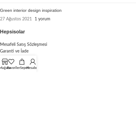
Green interior design inspiration
27 Ağustos 2021
1 yorum
Hepsisolar
Mesafeli Satış Sözleşmesi
Garanti ve İade
Gizlilik Politikası
KVKK
Mağaza
Favoriler
Sepet
Hesabım
Çerez Politikası
Güvenli Ödeme
Diğer Sitelerimiz
hepsikaravan.com
hepsisolar.com
hepsialet.com
hepsikamp.com
hepsideniz.com