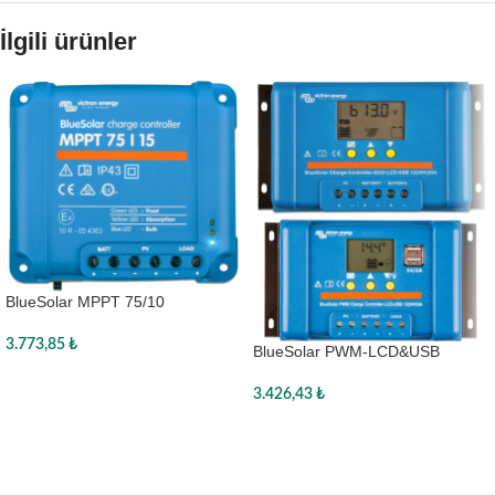
İlgili ürünler
BlueSolar MPPT 75/10
3.773,85
₺
BlueSolar PWM-LCD&USB
12/24V-30A
Sepete Ekle
3.426,43
₺
Sepete Ekle