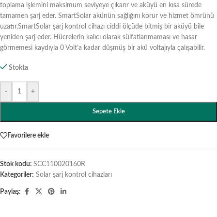
toplama işlemini maksimum seviyeye çıkarır ve aküyü en kısa sürede
tamamen şarj eder. SmartSolar akünün sağlığını korur ve hizmet ömrünü
uzatır.SmartSolar şarj kontrol cihazı ciddi ölçüde bitmiş bir aküyü bile
yeniden şarj eder. Hücrelerin kalıcı olarak sülfatlanmaması ve hasar
görmemesi kaydıyla 0 Volt’a kadar düşmüş bir akü voltajıyla çalışabilir.
Stokta
-
+
Sepete Ekle
Favorilere ekle
Stok kodu:
SCC110020160R
Kategoriler:
Solar şarj kontrol cihazları
Paylaş: