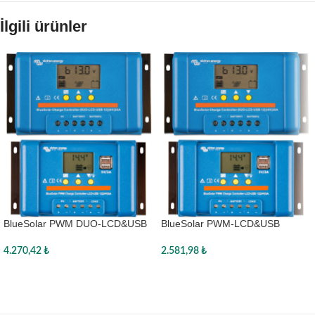
İlgili ürünler
BlueSolar PWM DUO-LCD&USB
BlueSolar PWM-LCD&USB
12/24V-20A
12/24V-20A
4.270,42
₺
2.581,98
₺
Sepete Ekle
Sepete Ekle