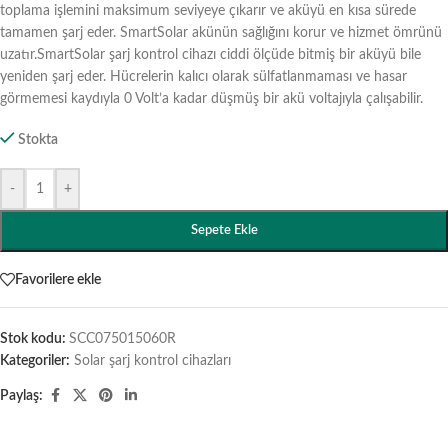
toplama işlemini maksimum seviyeye çıkarır ve aküyü en kısa sürede
tamamen şarj eder. SmartSolar akünün sağlığını korur ve hizmet ömrünü
uzatır.SmartSolar şarj kontrol cihazı ciddi ölçüde bitmiş bir aküyü bile
yeniden şarj eder. Hücrelerin kalıcı olarak sülfatlanmaması ve hasar
görmemesi kaydıyla 0 Volt’a kadar düşmüş bir akü voltajıyla çalışabilir.
Stokta
-
+
Sepete Ekle
Favorilere ekle
Stok kodu:
SCC075015060R
Kategoriler:
Solar şarj kontrol cihazları
Paylaş: