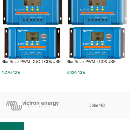
BlueSolar PWM DUO-LCD&USB
BlueSolar PWM-LCD&USB
12/24V-20A
12/24V-30A
4.270,42
₺
3.426,43
₺
Sepete Ekle
Sepete Ekle
SolarMD