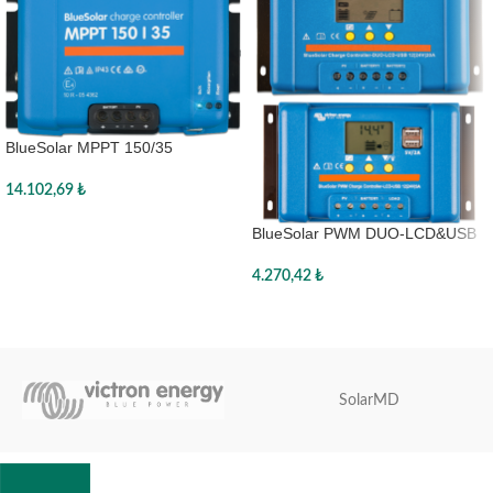
BlueSolar MPPT 150/35
14.102,69
₺
Sepete Ekle
BlueSolar PWM DUO-LCD&USB
12/24V-20A
4.270,42
₺
Sepete Ekle
SolarMD