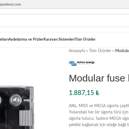
epsideniz.com
akları
Aydınlatma ve Prizler
Karavan Sistemleri
Tüm Ürünler
Anasayfa
»
Tüm Ürünler
»
Modular
Modular fuse 
1.887,15
₺
ANL, MIDI ve MEGA sigorta çeşitler
Yukarıdaki her bir sigorta türü için
sigorta tutucu. Sadece MEGA sigorta
şekilde bağlamak için isteğe bağlı 