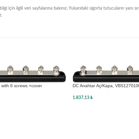
 bilgi için ilgili veri sayfalarına bakınız. Yukarıdaki sigorta tutucuların y
z.
with 6 screws +cover
DC Anahtar Aç/Kapa, VBS1270100
1.837,13
₺
Sepete Ekle