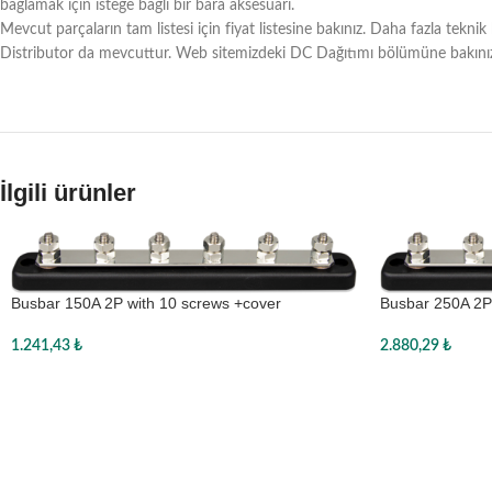
bağlamak için isteğe bağlı bir bara aksesuarı.
Mevcut parçaların tam listesi için fiyat listesine bakınız. Daha fazla teknik
Distributor da mevcuttur. Web sitemizdeki DC Dağıtımı bölümüne bakını
İlgili ürünler
Busbar 150A 2P with 10 screws +cover
Busbar 250A 2P 
1.241,43
₺
2.880,29
₺
Sepete Ekle
Sepete Ekle