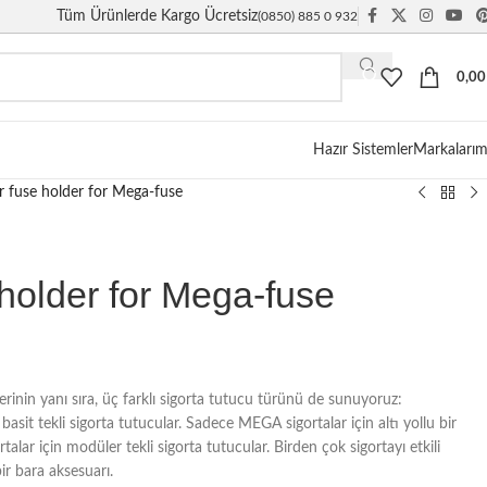
Tüm Ürünlerde Kargo Ücretsiz
(0850) 885 0 932
0,0
Hazır Sistemler
Markalarım
 fuse holder for Mega-fuse
holder for Mega-fuse
inin yanı sıra, üç farklı sigorta tutucu türünü de sunuyoruz:
 basit tekli sigorta tutucular. Sadece MEGA sigortalar için altı yollu bir
lar için modüler tekli sigorta tutucular. Birden çok sigortayı etkili
bir bara aksesuarı.