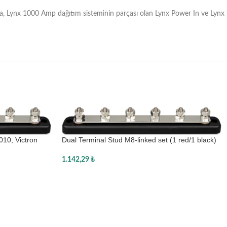
anı sıra, Lynx 1000 Amp dağıtım sisteminin parçası olan Lynx Power In ve Lynx
10, Victron
Dual Terminal Stud M8-linked set (1 red/1 black)
1.142,29
₺
Sepete Ekle