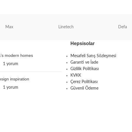
Max
Linetech
Defa
Hepsisolar
ta’s modern homes
Mesafeli Satış Sözleşmesi
Garanti ve İade
1
1 yorum
Gizlilik Politikası
KVKK
esign inspiration
Çerez Politikası
1
1 yorum
Güvenli Ödeme