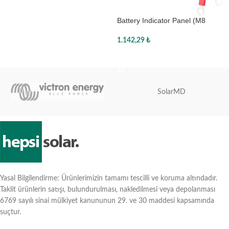
Sepete Ekle
Battery Indicator Panel (M8
eyelet / 30A ATO fuse)
1.142,29
₺
Sepete Ekle
SolarMD
Yasal Bilgilendirme: Ürünlerimizin tamamı tescilli ve koruma altındadır.
Taklit ürünlerin satışı, bulundurulması, nakledilmesi veya depolanması
6769 sayılı sinai mülkiyet kanununun 29. ve 30 maddesi kapsamında
suçtur.