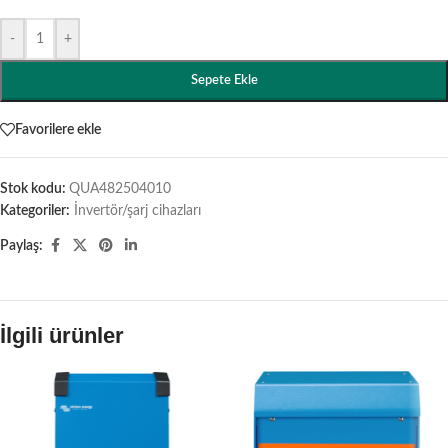
-
+
Sepete Ekle
Favorilere ekle
Stok kodu:
QUA482504010
Kategoriler:
İnvertör/şarj cihazları
Paylaş:
İlgili ürünler