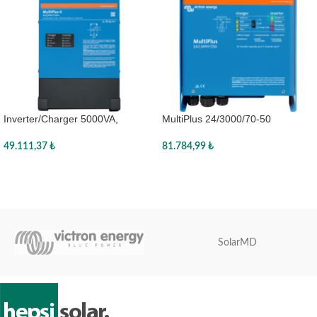
Inverter/Charger 5000VA,
MultiPlus 24/3000/70-50
PMP482505010, Victron
81.784,99
₺
49.111,37
₺
Sepete Ekle
Sepete Ekle
SolarMD