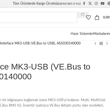
Tüm Ürünlerde Kargo Ücretsiz
(0850) 885 0 932
0,0
Hazır Sistemler
Markalarım
 Interface MK3-USB (VE.Bus to USB), ASS030140000
face MK3-USB (VE.Bus to
0140000
in bir bilgisayara bağlamak üzere MK3-USB’yi kullanın. Multi, MultiGrid,
VE.Bus BMS V2, İnvertör (yalnızca VE.Bus iletişim portu olan modeller),