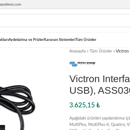
epsideniz.com
akları
Aydınlatma ve Prizler
Karavan Sistemleri
Tüm Ürünler
Anasayfa
»
Tüm Ürünler
»
Victron
Victron Inter
USB), ASS03
3.625,15
₺
Aşağıdaki ürünleri yapılandırma iç
MultiPlus, MultiPlus-II, Quattro, 