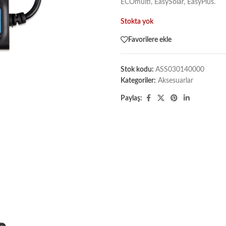
ECOmulti, EasySolar, EasyPlus.
Stokta yok
Favorilere ekle
Stok kodu:
ASS030140000
Kategoriler:
Aksesuarlar
Paylaş: