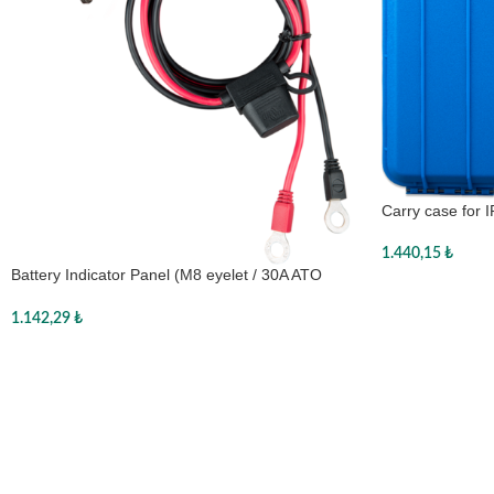
Carry case for 
1.440,15
₺
Battery Indicator Panel (M8 eyelet / 30A ATO
Sepete Ekle
fuse)
1.142,29
₺
Sepete Ekle