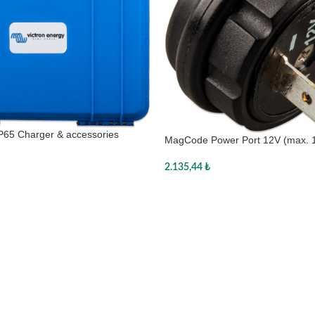
IP65 Charger & accessories
MagCode Power Port 12V (max. 
2.135,44
₺
Sepete Ekle