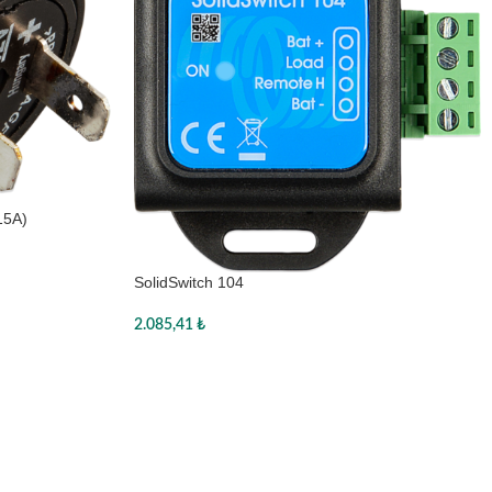
15A)
SolidSwitch 104
2.085,41
₺
Sepete Ekle