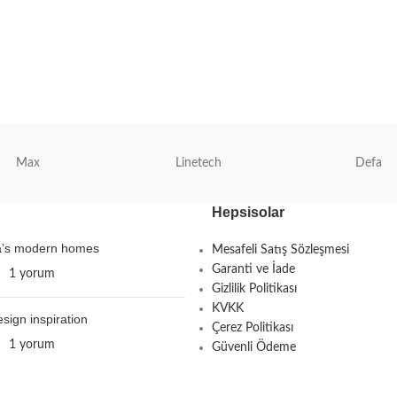
Max
Linetech
Defa
Hepsisolar
ta’s modern homes
Mesafeli Satış Sözleşmesi
Garanti ve İade
1
1 yorum
Gizlilik Politikası
KVKK
esign inspiration
Çerez Politikası
1
1 yorum
Güvenli Ödeme