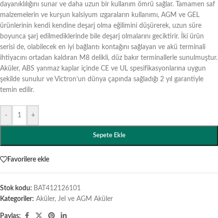
dayanıklılığını sunar ve daha uzun bir kullanım ömrü sağlar. Tamamen saf
malzemelerin ve kurşun kalsiyum ızgaraların kullanımı, AGM ve GEL
ürünlerinin kendi kendine deşarj olma eğilimini düşürerek, uzun süre
boyunca şarj edilmediklerinde bile deşarj olmalarını geciktirir. İki ürün
serisi de, olabilecek en iyi bağlantı kontağını sağlayan ve akü terminali
ihtiyacını ortadan kaldıran M8 delikli, düz bakır terminallerle sunulmuştur.
Aküler, ABS yanmaz kaplar içinde CE ve UL spesifikasyonlarına uygun
şekilde sunulur ve Victron’un dünya çapında sağladığı 2 yıl garantiyle
temin edilir.
-
+
Sepete Ekle
Favorilere ekle
Stok kodu:
BAT412126101
Kategoriler:
Aküler
,
Jel ve AGM Aküler
Paylaş: