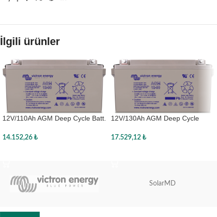
İlgili ürünler
12V/110Ah AGM Deep Cycle Batt.
12V/130Ah AGM Deep Cycle
(M8)
Batt.
14.152,26
₺
17.529,12
₺
Sepete Ekle
Sepete Ekle
SolarMD