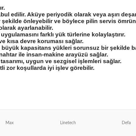
r.
bul edilir. Aküye periyodik olarak veya aşırı deş
 şekilde önleyebilir ve böylece pilin servis ömrün
 olarak ayarlanabilir.
ygulamasını farklı yük türlerine kolaylaştırır.
ı ve kısa devre koruması sağlar.
büyük kapasitans yükleri sorunsuz bir şekilde baş
anahtar ile insan-makine arayüzü sağlar.
 tasarımı, uygun ve sezgisel işlemleri sağlar.
i zor koşullarda iyi işlev görebilir.
Max
Linetech
Defa