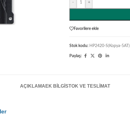
-
+
Favorilere ekle
Stok kodu:
HP2420-S(Kopya-5AT)
Paylaş:
AÇIKLAMA
EK BILGI
STOK VE TESLIMAT
ler