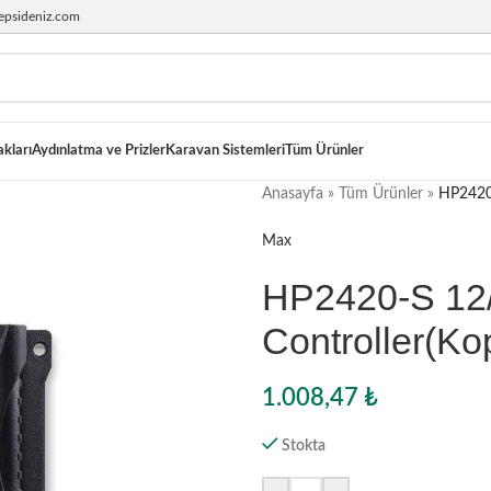
epsideniz.com
akları
Aydınlatma ve Prizler
Karavan Sistemleri
Tüm Ürünler
Anasayfa
»
Tüm Ürünler
»
HP2420
Max
HP2420-S 12
Controller(Ko
1.008,47
₺
Stokta