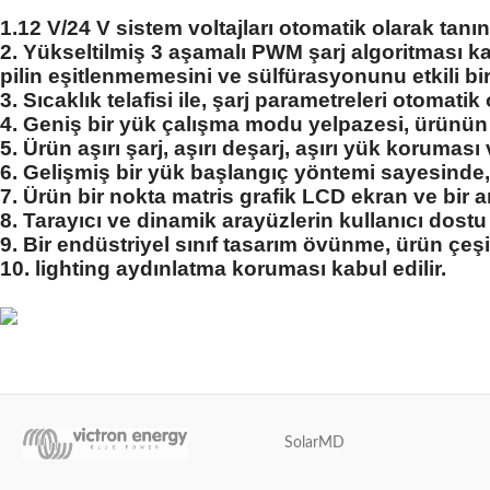
1.12 V/24 V sistem voltajları otomatik olarak tanını
2. Yükseltilmiş 3 aşamalı PWM şarj algoritması ka
pilin eşitlenmemesini ve sülfürasyonunu etkili bir
3. Sıcaklık telafisi ile, şarj parametreleri otomatik
4. Geniş bir yük çalışma modu yelpazesi, ürünün u
5. Ürün aşırı şarj, aşırı deşarj, aşırı yük korumas
6. Gelişmiş bir yük başlangıç yöntemi sayesinde, 
7. Ürün bir nokta matris grafik LCD ekran ve bir 
8. Tarayıcı ve dinamik arayüzlerin kullanıcı dostu
9. Bir endüstriyel sınıf tasarım övünme, ürün çeşitl
10. lighting aydınlatma koruması kabul edilir.
SolarMD