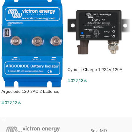
Cyrix-Li-Charge 12/24V-120A
4.022,13
₺
Sepete Ekle
Argodiode 120-2AC 2 batteries
120A
4.022,13
₺
Sepete Ekle
SolarMD