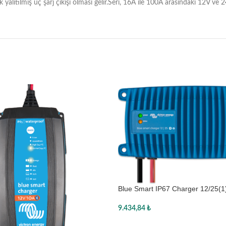
k yalıtılmış üç şarj çıkışı olması gelir.Seri, 16A ile 100A arasındaki 12V ve 
Blue Smart IP67 Charger 12/25(1
9.434,84
₺
Sepete Ekle