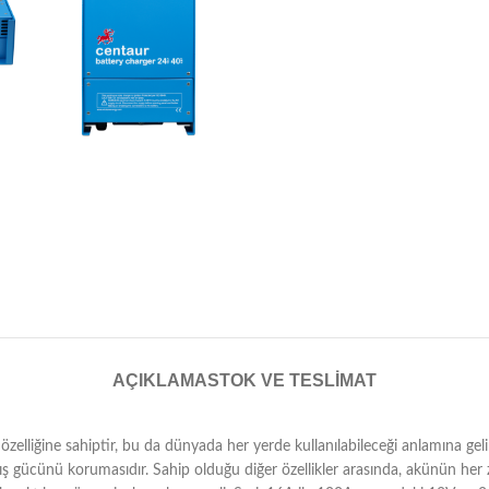
AÇIKLAMA
STOK VE TESLIMAT
zelliğine sahiptir, bu da dünyada her yerde kullanılabileceği anlamına gel
çıkış gücünü korumasıdır. Sahip olduğu diğer özellikler arasında, akünün he