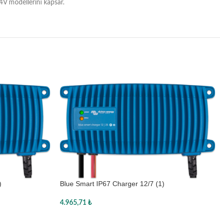
24V modellerini kapsar.
)
Blue Smart IP67 Charger 12/7 (1)
4.965,71
₺
Sepete Ekle