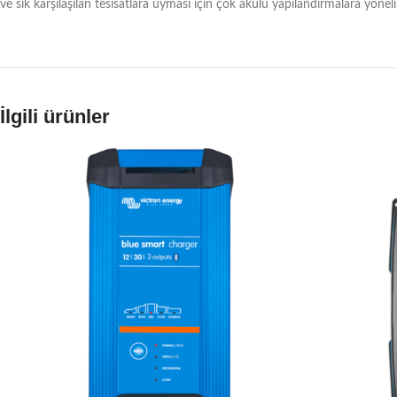
ve sık karşılaşılan tesisatlara uyması için çok akülü yapılandırmalara yöneli
İlgili ürünler