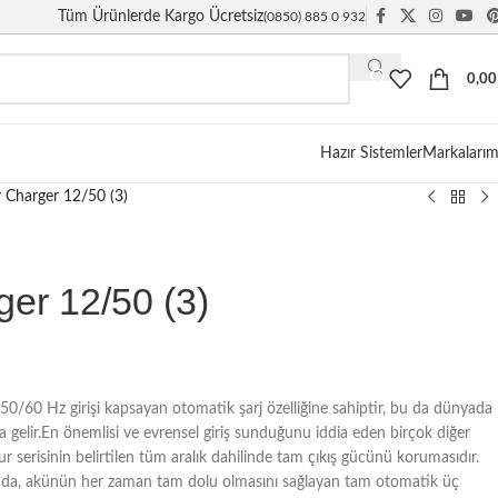
Tüm Ürünlerde Kargo Ücretsiz
(0850) 885 0 932
0,0
Hazır Sistemler
Markalarım
 Charger 12/50 (3)
er 12/50 (3)
50/60 Hz girişi kapsayan otomatik şarj özelliğine sahiptir, bu da dünyada
a gelir.En önemlisi ve evrensel giriş sunduğunu iddia eden birçok diğer
r serisinin belirtilen tüm aralık dahilinde tam çıkış gücünü korumasıdır.
sında, akünün her zaman tam dolu olmasını sağlayan tam otomatik üç