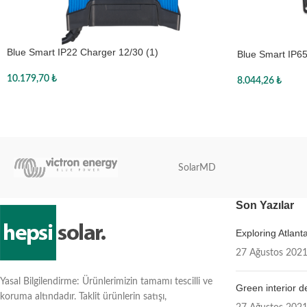
Blue Smart IP22 Charger 12/30 (1)
Blue Smart IP6
10.179,70
₺
8.044,26
₺
Sepete Ekle
Sepete Ekle
SolarMD
Son Yazılar
Exploring Atlan
27 Ağustos 202
Yasal Bilgilendirme: Ürünlerimizin tamamı tescilli ve
Green interior d
koruma altındadır. Taklit ürünlerin satışı,