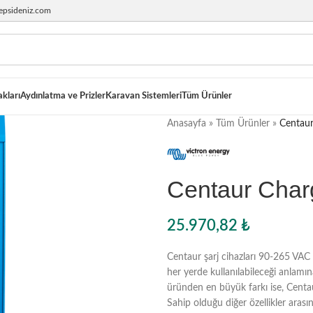
epsideniz.com
akları
Aydınlatma ve Prizler
Karavan Sistemleri
Tüm Ürünler
Anasayfa
»
Tüm Ürünler
»
Centaur
Centaur Charg
25.970,82
₺
Centaur şarj cihazları 90-265 VAC 
her yerde kullanılabileceği anlamın
üründen en büyük farkı ise, Centau
Sahip olduğu diğer özellikler ara