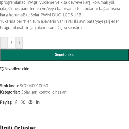
(programlanabilir)Aşırı yükleme ve kısa devreye karşı korumalı yük
çıkışıGüneş panellerinin ve/veya bataryanın ters polarite bağlantısına
karşı korumaBlueSolar PWM DUO-LCD&USB
Yukarıda belirtilen tüm işlevlerin yanı sıra: İki ayrı bataryayı şarj eder
Programlanabilir şarj akım oranı Dış ısı sensörü
-
+
Sepete Ekle
Favorilere ekle
Stok kodu:
SCC040010050
Kategoriler:
Solar şarj kontrol cihazları
Paylaş:
İlgili ürünler