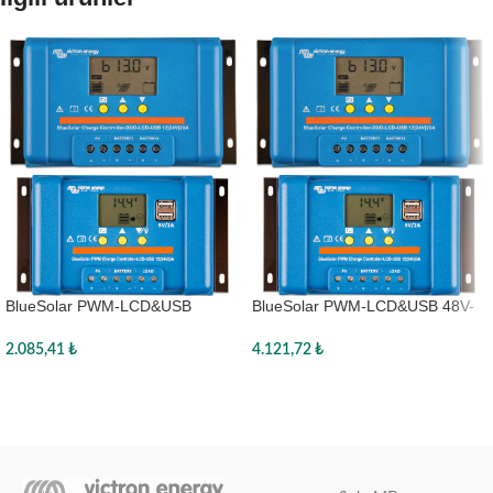
BlueSolar PWM-LCD&USB
BlueSolar PWM-LCD&USB 48V-
12/24V-10A
20A
2.085,41
₺
4.121,72
₺
Sepete Ekle
Sepete Ekle