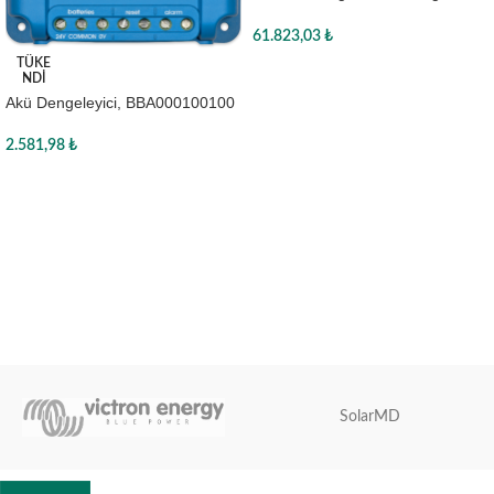
three phase
61.823,03
₺
TÜKE
Sepete Ekle
NDI
Akü Dengeleyici, BBA000100100
2.581,98
₺
Devamını oku
SolarMD