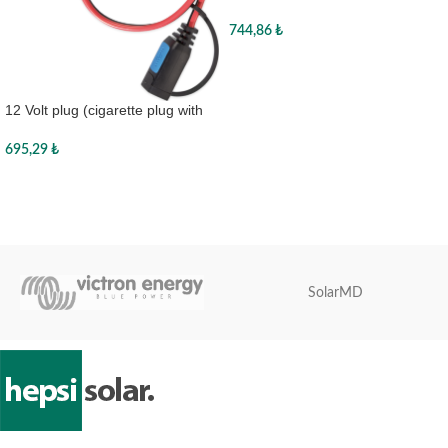
744,86
₺
Sepete Ekle
12 Volt plug (cigarette plug with
16A fuse)
695,29
₺
Sepete Ekle
SolarMD