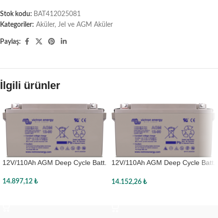
Stok kodu:
BAT412025081
Kategoriler:
Aküler
,
Jel ve AGM Aküler
Paylaş:
İlgili ürünler
12V/110Ah AGM Deep Cycle Batt.
12V/110Ah AGM Deep Cycle Batt.
(M8)
14.897,12
₺
14.152,26
₺
Sepete Ekle
Sepete Ekle