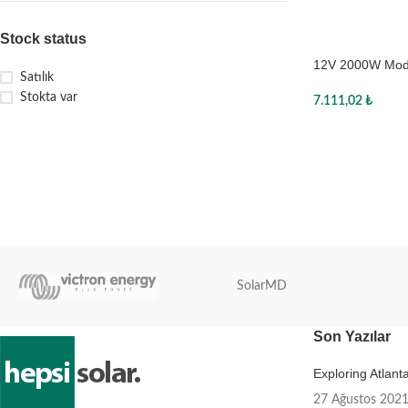
Stock status
12V 2000W Modif
Satılık
MAX
Stokta var
7.111,02
₺
Sepete Ekle
SolarMD
Son Yazılar
Exploring Atlan
27 Ağustos 202