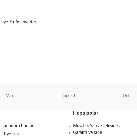
iye Sinüs Inverter,
Max
Linetech
Defa
Hepsisolar
ta’s modern homes
Mesafeli Satış Sözleşmesi
Garanti ve İade
1
1 yorum