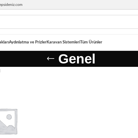
epsideniz.com
akları
Aydınlatma ve Prizler
Karavan Sistemleri
Tüm Ürünler
Genel
l