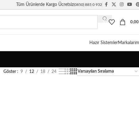
Tüm Ürünlerde Kargo Ücretsiz
(0850) 885 0 932
0,0
Hazır Sistemler
Markalarım
Göster
9
12
18
24