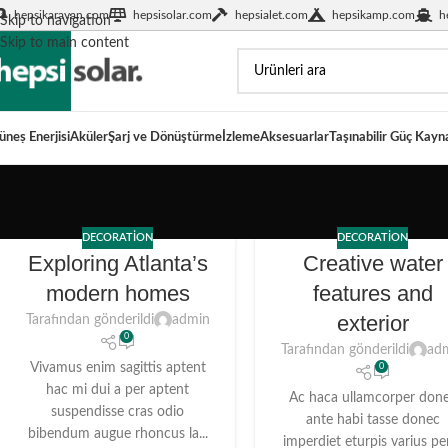
hepsikaravan.com
hepsisolar.com
hepsialet.com
hepsikamp.com
h
Skip to navigation
Skip to main content
üneṣ Enerjisi
Aküler
Şarj ve Dönüştürme
İzleme
Aksesuarlar
Taşınabilir Güç Kayn
DECORATION
DECORATION
Exploring Atlanta’s
Creative water
modern homes
features and
exterior
Tarafından gönderildi
admin
0
Tarafından gönderildi
ad
Vivamus enim sagittis aptent
0
hac mi dui a per aptent
Ac haca ullamcorper don
suspendisse cras odio
ante habi tasse donec
bibendum augue rhoncus la...
imperdiet eturpis varius pe