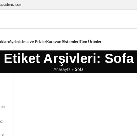
epsideniz.com
akları
Aydınlatma ve Prizler
Karavan Sistemleri
Tüm Ürünler
Etiket Arşivleri: Sofa
Anasayfa
»
Sofa
min
ec
r a